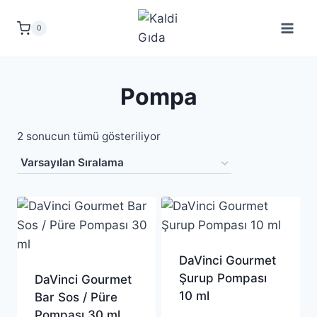
Skip
to
0
content
Pompa
2 sonucun tümü gösteriliyor
DaVinci Gourmet
Şurup Pompası
DaVinci Gourmet
10 ml
Bar Sos / Püre
Pompası 30 ml